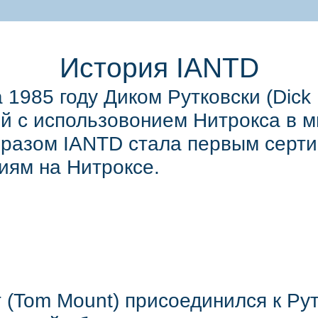
История IANTD
1985 году Диком Рутковски (Dick 
й с использовонием Нитрокса в м
бразом IANTD стала первым серт
ям на Нитроксе.
 (Tom Mount) присоединился к Ру