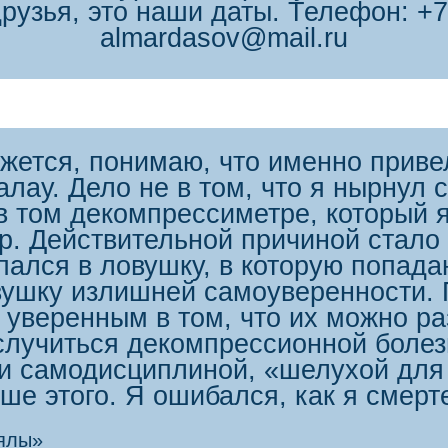
рузья, это наши даты. Телефон: +7
almardasov@mail.ru
жется, понимаю, что именно привел
лау. Дело не в том, что я нырнул 
в том декомпрессиметре, который я
р. Действительной причиной стало
пался в ловушку, в которую попада
ушку излишней самоуверенности. П
уверенным в том, что их можно ра
случиться декомпрессионной болезн
 и самодисциплиной, «шелухой для
ыше этого. Я ошибался, как я смер
рялы»