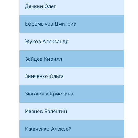
Дячкин Олег
Мос
Ефремычев Дмитрий
Сам
Жуков Александр
Ека
Зайцев Кирилл
Мос
Зинченко Ольга
Мос
Зюганова Кристина
Мос
Иванов Валентин
Мос
Ижаченко Алексей
Мин