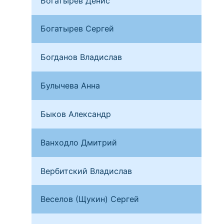
Богатырев Денис
Мос
Богатырев Сергей
Ана
Богданов Владислав
Кал
Булычева Анна
Пер
Быков Александр
Мос
Ванходло Дмитрий
Мос
Вербитский Владислав
Яро
Веселов (Щукин) Сергей
Мос