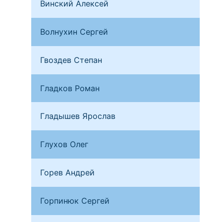
Винский Алексей
Сан
Волнухин Сергей
Мос
Гвоздев Степан
Мос
Гладков Роман
Мос
Гладышев Ярослав
Сан
Глухов Олег
Каш
Горев Андрей
Омс
Горпинюк Сергей
Мос