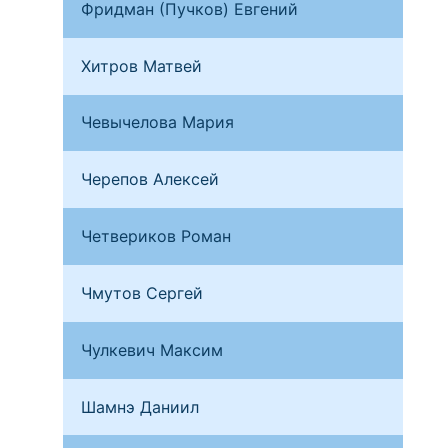
Фридман (Пучков) Евгений
Фео
Хитров Матвей
Омс
Чевычелова Мария
Мос
Черепов Алексей
Ниж
Четвериков Роман
Мос
Чмутов Сергей
Бря
Чулкевич Максим
Сан
Шамнэ Даниил
Нар