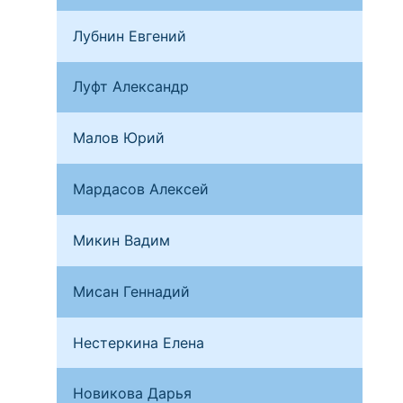
Лубнин Евгений
Сан
Луфт Александр
Сан
Малов Юрий
Чеб
Мардасов Алексей
Сев
Микин Вадим
Тве
Мисан Геннадий
Ирк
Нестеркина Елена
Мос
Новикова Дарья
Бря