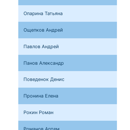
Опарина Татьяна
Ирк
Ощепков Андрей
Пер
Павлов Андрей
Оди
Панов Александр
Мос
Поведенок Денис
Сан
Пронина Елена
Тула
Рокин Роман
Мос
Романов Артем
Бря