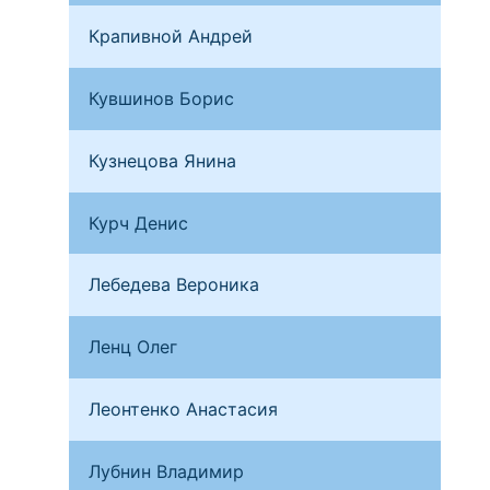
Крапивной Андрей
Мос
Кувшинов Борис
Мос
Кузнецова Янина
Нар
Курч Денис
Кра
Лебедева Вероника
Ниж
Ленц Олег
Хан
Леонтенко Анастасия
Мос
Лубнин Владимир
Сан