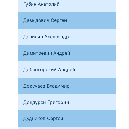
Губин Анатолий
Лоб
Давыдович Сергей
Мос
Данилин Александр
Мос
Димитревич Андрей
Ирк
Доброгорский Андрей
Ниж
Докучаев Владимир
Сан
Дондурей Григорий
Сан
Дудников Сергей
Аст