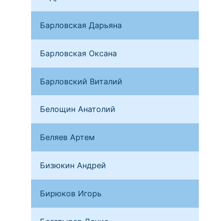
Барловская Дарьяна
Лип
Барловская Оксана
Лип
Барловский Виталий
Лип
Белощин Анатолий
Мос
Беляев Артем
Вла
Бизюкин Андрей
Мыт
Бирюков Игорь
Вла