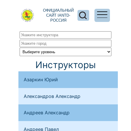
ОФИЦИАЛЬНЫЙ
САЙТ IANTD-
РОССИЯ
Инструкторы
Азаркин Юрий
Бря
Александров Александр
Нар
Андреев Александр
Сев
Андреев Павел
Мос