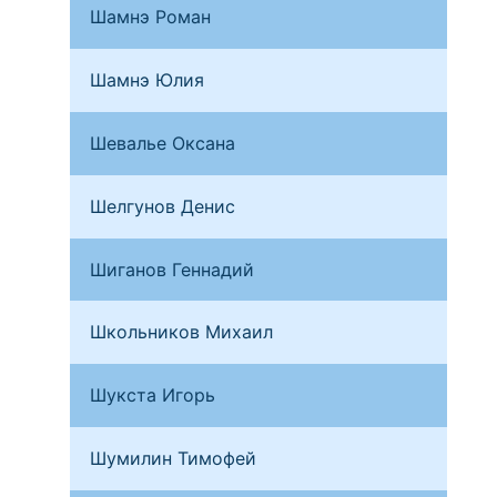
Шамнэ Роман
Нар
Шамнэ Юлия
Нар
Шевалье Оксана
Мос
Шелгунов Денис
Мос
Шиганов Геннадий
Обн
Школьников Михаил
Мос
Шукста Игорь
Бря
Шумилин Тимофей
Мос