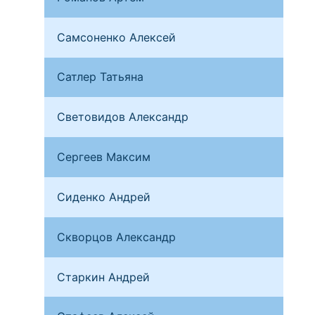
Самсоненко Алексей
Мур
Сатлер Татьяна
Омс
Световидов Александр
Мос
Сергеев Максим
Мос
Сиденко Андрей
Вор
Скворцов Александр
Омс
Старкин Андрей
Пер