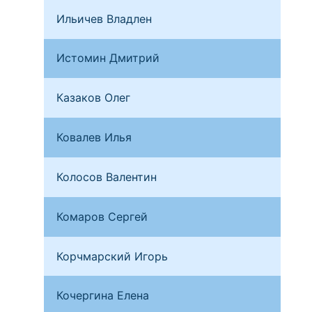
Ильичев Владлен
Бря
Истомин Дмитрий
Бря
Казаков Олег
Лоб
Ковалев Илья
Мос
Колосов Валентин
Сан
Комаров Сергей
Мос
Корчмарский Игорь
Мос
Кочергина Елена
Мос