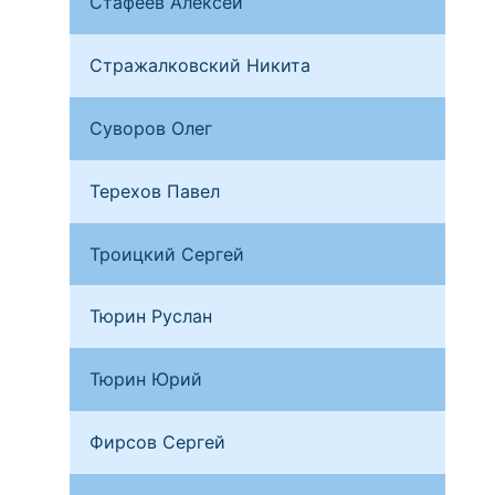
Стафеев Алексей
Мос
Стражалковский Никита
Ана
Суворов Олег
Сан
Терехов Павел
Мос
Троицкий Сергей
Сан
Тюрин Руслан
Бря
Тюрин Юрий
Бря
Фирсов Сергей
Мос