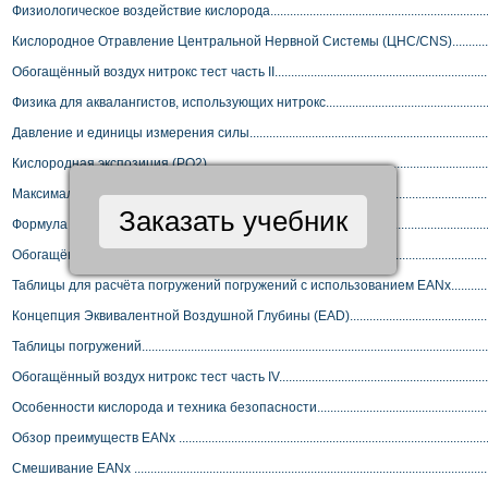
 Физиологическое воздействие кислорода..........................................................................
 Кислородное Отравление Центральной Нервной Системы (ЦНС/CNS)....................
 Обогащённый воздух нитрокс тест часть II......................................................................
 Физика для аквалангистов, использующих нитрокс.........................................................
 Давление и единицы измерения силы..............................................................................
 Кислородная экспозиция (PO2) .........................................................................................
 Максимальная Операционная Глубина (MOD).................................................................
Заказать учебник
 Формула для выяснения лучшей смеси (FO2 ) ................................................................
 Обогащённый воздух нитрокс тест часть III.....................................................................
 Таблицы для расчёта погружений погружений с использованием EANx.....................
 Концепция Эквивалентной Воздушной Глубины (EAD).................................................
 Таблицы погружений............................................................................................................
 Обогащённый воздух нитрокс тест часть IV.....................................................................
 Особенности кислорода и техника безопасности............................................................
 Обзор преимуществ EANx ..................................................................................................
 Смешивание EANx ...............................................................................................................