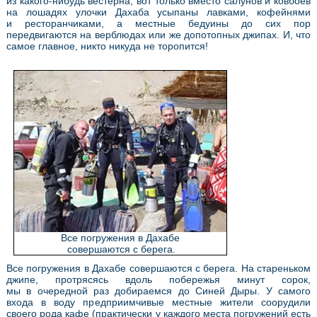
из какого-нибудь вестерна, вот только вместо салунов и ковбоев
на лошадях улочки Дахаба усыпаны лавками, кофейнями
и ресторанчиками, а местные бедуины до сих пор
передвигаются на верблюдах или же допотопных джипах. И, что
самое главное, никто никуда не торопится!
Все погружения в Дахабе
совершаются с берега.
Все погружения в Дахабе совершаются с берега. На стареньком
джипе, протрясясь вдоль побережья минут сорок,
мы в очередной раз добираемся до Синей Дыры. У самого
входа в воду предприимчивые местные жители соорудили
своего рода кафе (практически у каждого места погружений есть