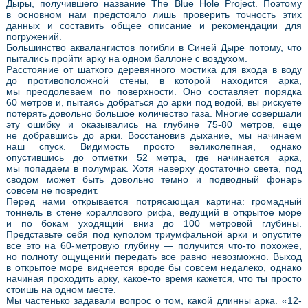
Дыры, получившего название The Blue Hole Project. Поэтому
в основном нам предстояло лишь проверить точность этих
данных и составить общее описание и рекомендации для
погружений.
Большинство аквалангистов погибли в Синей Дыре потому, что
пытались пройти арку на одном баллоне с воздухом.
Расстояние от шаткого деревянного мостика для входа в воду
до противоположной стены, в которой находится арка,
мы преодолеваем по поверхности. Оно составляет порядка
60 метров и, пытаясь добраться до арки под водой, вы рискуете
потерять довольно большое количество газа. Многие совершали
эту ошибку и оказывались на глубине 75-80 метров, еще
не добравшись до арки. Восстановив дыхание, мы начинаем
наш спуск. Видимость просто великолепная, однако
опустившись до отметки 52 метра, где начинается арка,
мы попадаем в полумрак. Хотя наверху достаточно света, под
сводом может быть довольно темно и подводный фонарь
совсем не повредит.
Перед нами открывается потрясающая картина: громадный
тоннель в стене кораллового рифа, ведущий в открытое море
и по бокам уходящий вниз до 100 метровой глубины.
Представьте себя под куполом триумфальной арки и опустите
все это на 60-метровую глубину — получится что-то похожее,
но полноту ощущений передать все равно невозможно. Выход
в открытое море виднеется вроде бы совсем недалеко, однако
начиная проходить арку, какое-то время кажется, что ты просто
стоишь на одном месте.
Мы частенько задавали вопрос о том, какой длинны арка. «12-