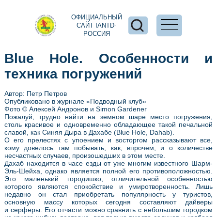
ОФИЦИАЛЬНЫЙ
САЙТ IANTD-
РОССИЯ
Blue Hole. Особенности и
техника погружений
Автор: Петр Петров
Опубликовано в журнале «Подводный клуб»
Фото © Алексей Андронов и Simon Gardener
Пожалуй, трудно найти на земном шаре место погружения,
столь красивое и одновременно обладающее такой печальной
славой, как Синяя Дыра в Дахабе (Blue Hole, Dahab).
О его прелестях с упоением и восторгом рассказывают все,
кому довелось там побывать, как, впрочем, и о количестве
несчастных случаев, произошедших в этом месте.
Дахаб находится в часе езды от уже многим известного Шарм-
Эль-Шейха, однако является полной его противоположностью.
Это маленький городишко, отличительной особенностью
которого являются спокойствие и умиротворенность. Лишь
недавно он стал приобретать популярность у туристов,
основную массу которых сегодня составляют дайверы
и серферы. Его отчасти можно сравнить с небольшим городком