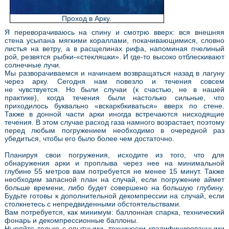
Проход в Арку.
Я переворачиваюсь на спину и смотрю вверх: вся внешняя
стена усыпана мягкими кораллами, покачивающимися, словно
листья на ветру, а в расщелинах рифа, напоминая пчелиный
рой, резвятся рыбки-«стекляшки». И где-то высоко отблескивают
солнечные лучи.
Мы разворачиваемся и начинаем возвращаться назад в лагуну
через арку. Сегодня нам повезло и течения совсем
не чувствуется. Но были случаи (к счастью, не в нашей
практике), когда течения были настолько сильные, что
приходилось буквально «вскаркбкиваться» вверх по стене.
Также в донной части арки иногда встречаются нисходящие
течения. В этом случае расход газа намного возрастает, поэтому
перед любым погружением необходимо в очередной раз
убедиться, чтобы его было более чем достаточно.
Планируя свои погружения, исходите из того, что для
обнаружения арки и проплыва через нее на минимальной
глубине 55 метров вам потребуется не менее 15 минут. Также
необходим запасной план на случай, если погружение аймет
больше времени, либо будет совершено на большую глубину.
Будьте готовы к дополнительной декомпрессии на случай, если
столкнетесь с непредвиденными обстоятельствами.
Вам потребуется, как минимум: баллонная спарка, технический
фонарь и декомпрессионные баллоны.
Ныряйте только с опытными, технически квалифицированными