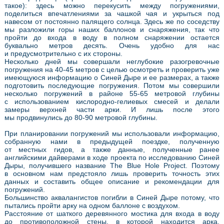
такое): здесь можно перекусить между погружениями,
поделиться впечатлениями за чашкой чая и укрыться под
навесом от постоянно палящего солнца. Здесь же по соседству
мы разложили горы наших баллонов и снаряжения, так что
пройти до входа в воду в полном снаряжении остается
буквально метров десять. Очень удобно для нас
и предусмотрительно с их стороны.
Несколько дней мы совершали неглубокие разогревочные
погружения на 40-45 метров с целью осмотреть и проверить уже
имеющуюся информацию о Синей Дыре и ее размерах, а также
подготовить последующие погружения. Потом мы совершили
несколько погружений в районе 55-65 метровой глубины
с использованием кислородно-гелиевых смесей и делали
замеры верхней части арки. И лишь после этого
мы продвинулись до 80-90 метровой глубины.
При планировании погружений мы использовали информацию,
собранную нами в предыдущей поездке, полученную
от местных гидов, а также данные, полученные ранее
английскими дайверами в ходе проекта по исследованию Синей
Дыры, получившего название The Blue Hole Project. Поэтому
в основном нам предстояло лишь проверить точность этих
данных и составить общее описание и рекомендации для
погружений.
Большинство аквалангистов погибли в Синей Дыре потому, что
пытались пройти арку на одном баллоне с воздухом.
Расстояние от шаткого деревянного мостика для входа в воду
до противоположной стены, в которой находится арка,