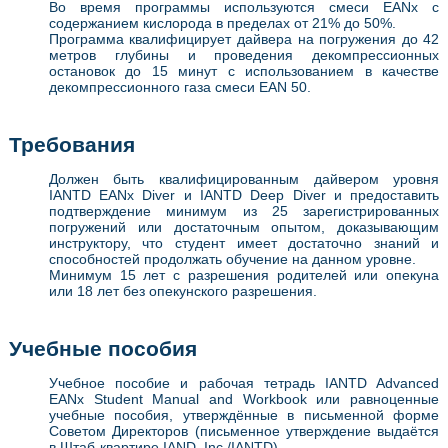
Во время программы используются смеси EANx с
содержанием кислорода в пределах от 21% до 50%.
Программа квалифицирует дайвера на погружения до 42
метров глубины и проведения декомпрессионных
остановок до 15 минут с использованием в качестве
декомпрессионного газа смеси EAN 50.
Требования
Должен быть квалифицированным дайвером уровня
IANTD EANx Diver и IANTD Deep Diver и предоставить
подтверждение минимум из 25 зарегистрированных
погружений или достаточным опытом, доказывающим
инструктору, что студент имеет достаточно знаний и
способностей продолжать обучение на данном уровне.
Минимум 15 лет с разрешения родителей или опекуна
или 18 лет без опекунского разрешения.
Учебные пособия
Учебное пособие и рабочая тетрадь IANTD Advanced
EANx Student Manual and Workbook или равноценные
учебные пособия, утверждённые в письменной форме
Советом Директоров (письменное утверждение выдаётся
в Штаб-квартире IAND, Inc./IANTD).